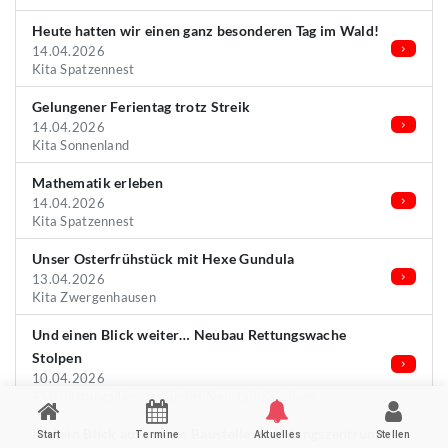
Heute hatten wir einen ganz besonderen Tag im Wald!
14.04.2026
Kita Spatzennest
Gelungener Ferientag trotz Streik
14.04.2026
Kita Sonnenland
Mathematik erleben
14.04.2026
Kita Spatzennest
Unser Osterfrühstück mit Hexe Gundula
13.04.2026
Kita Zwergenhausen
Und einen Blick weiter… Neubau Rettungswache
Stolpen
10.04.2026
ASB Rettungsdienst-gGmbH Neustadt/Sachsen
Mal ein Blick auf unsere Baustelle: Schulungszentrum
Start
Termine
Aktuelles
Stellen