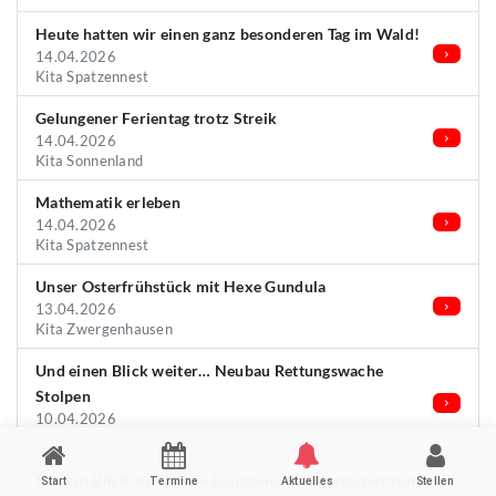
Heute hatten wir einen ganz besonderen Tag im Wald!
14.04.2026
Kita Spatzennest
Gelungener Ferientag trotz Streik
14.04.2026
Kita Sonnenland
Mathematik erleben
14.04.2026
Kita Spatzennest
Unser Osterfrühstück mit Hexe Gundula
13.04.2026
Kita Zwergenhausen
Und einen Blick weiter… Neubau Rettungswache
Stolpen
10.04.2026
ASB Rettungsdienst-gGmbH Neustadt/Sachsen
Mal ein Blick auf unsere Baustelle: Schulungszentrum
Start
Termine
Aktuelles
Stellen