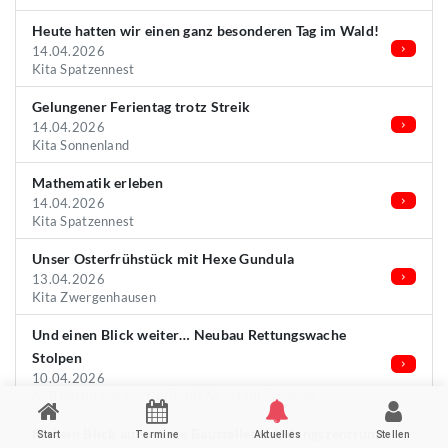
Heute hatten wir einen ganz besonderen Tag im Wald!
14.04.2026
Kita Spatzennest
Gelungener Ferientag trotz Streik
14.04.2026
Kita Sonnenland
Mathematik erleben
14.04.2026
Kita Spatzennest
Unser Osterfrühstück mit Hexe Gundula
13.04.2026
Kita Zwergenhausen
Und einen Blick weiter… Neubau Rettungswache
Stolpen
10.04.2026
ASB Rettungsdienst-gGmbH Neustadt/Sachsen
Mal ein Blick auf unsere Baustelle: Schulungszentrum
Start
Termine
Aktuelles
Stellen