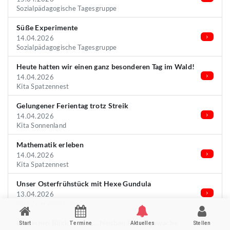
Sozialpädagogische Tagesgruppe
Süße Experimente
14.04.2026
Sozialpädagogische Tagesgruppe
Heute hatten wir einen ganz besonderen Tag im Wald!
14.04.2026
Kita Spatzennest
Gelungener Ferientag trotz Streik
14.04.2026
Kita Sonnenland
Mathematik erleben
14.04.2026
Kita Spatzennest
Unser Osterfrühstück mit Hexe Gundula
13.04.2026
Kita Zwergenhausen
Und einen Blick weiter… Neubau Rettungswache
Start
Termine
Aktuelles
Stellen