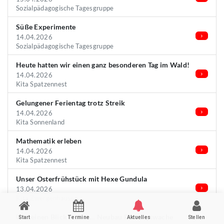
Sozialpädagogische Tagesgruppe
Süße Experimente
14.04.2026
Sozialpädagogische Tagesgruppe
Heute hatten wir einen ganz besonderen Tag im Wald!
14.04.2026
Kita Spatzennest
Gelungener Ferientag trotz Streik
14.04.2026
Kita Sonnenland
Mathematik erleben
14.04.2026
Kita Spatzennest
Unser Osterfrühstück mit Hexe Gundula
13.04.2026
Kita Zwergenhausen
Und einen Blick weiter… Neubau Rettungswache
Start
Termine
Aktuelles
Stellen