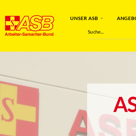
UNSER ASB
ANGEB
Suche...
AS