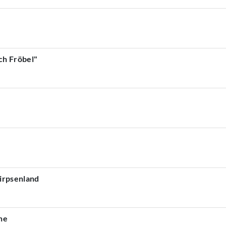
ch Fröbel"
nirpsenland
he