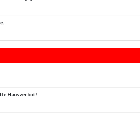
e.
atte Hausverbot!