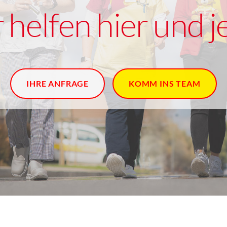
 helfen hier und je
IHRE ANFRAGE
KOMM INS TEAM