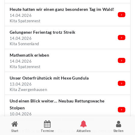
Heute hatten wir einen ganz besonderen Tag im Wald!
14.04.2026
Kita Spatzennest
Gelungener Ferientag trotz Streik
14.04.2026
Kita Sonnenland
Mathematik erleben
14.04.2026
Kita Spatzennest
Unser Osterfrühstück mit Hexe Gundula
13.04.2026
Kita Zwergenhausen
Und einen Blick weiter… Neubau Rettungswache
Stolpen
10.04.2026
ASB Rettungsdienst-gGmbH Neustadt/Sachsen
Mal ein Blick auf unsere Baustelle: Schulungszentrum
Start
Termine
Aktuelles
Stellen