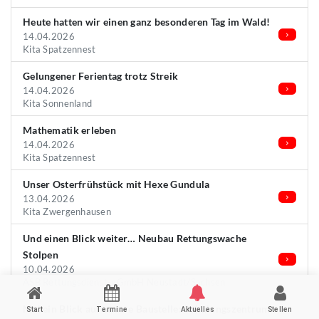
Heute hatten wir einen ganz besonderen Tag im Wald!
14.04.2026
Kita Spatzennest
Gelungener Ferientag trotz Streik
14.04.2026
Kita Sonnenland
Mathematik erleben
14.04.2026
Kita Spatzennest
Unser Osterfrühstück mit Hexe Gundula
13.04.2026
Kita Zwergenhausen
Und einen Blick weiter… Neubau Rettungswache
Stolpen
10.04.2026
ASB Rettungsdienst-gGmbH Neustadt/Sachsen
Mal ein Blick auf unsere Baustelle: Schulungszentrum
Start
Termine
Aktuelles
Stellen