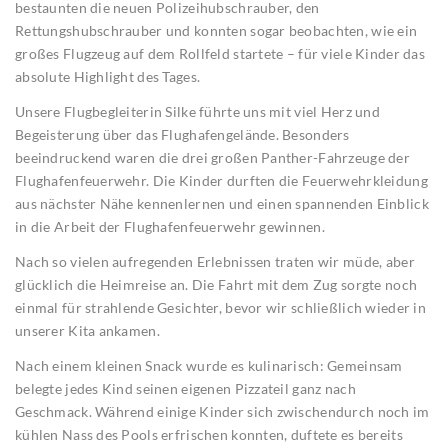
bestaunten die neuen Polizeihubschrauber, den
Rettungshubschrauber und konnten sogar beobachten, wie ein
großes Flugzeug auf dem Rollfeld startete – für viele Kinder das
absolute Highlight des Tages.
Unsere Flugbegleiterin Silke führte uns mit viel Herz und
Begeisterung über das Flughafengelände. Besonders
beeindruckend waren die drei großen Panther-Fahrzeuge der
Flughafenfeuerwehr. Die Kinder durften die Feuerwehrkleidung
aus nächster Nähe kennenlernen und einen spannenden Einblick
in die Arbeit der Flughafenfeuerwehr gewinnen.
Nach so vielen aufregenden Erlebnissen traten wir müde, aber
glücklich die Heimreise an. Die Fahrt mit dem Zug sorgte noch
einmal für strahlende Gesichter, bevor wir schließlich wieder in
unserer Kita ankamen.
Nach einem kleinen Snack wurde es kulinarisch: Gemeinsam
belegte jedes Kind seinen eigenen Pizzateil ganz nach
Geschmack. Während einige Kinder sich zwischendurch noch im
kühlen Nass des Pools erfrischen konnten, duftete es bereits