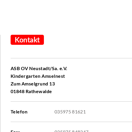
Kontakt
ASB OV Neustadt/Sa. e.V.
Kindergarten Amselnest
Zum Amselgrund 13
01848 Rathewalde
Telefon
035975 81621
Fax:
035975 848247