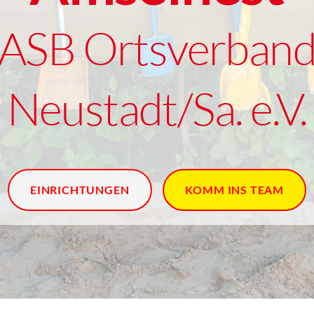
ASB Ortsverban
Neustadt/Sa. e.V.
EINRICHTUNGEN
KOMM INS TEAM