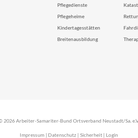
Pflegedienste
Katas
Pflegeheime
Rettun
Kindertagesstätten
Fahrdi
Breitenausbildung
Thera
©
2026
Arbeiter-Samariter-Bund Ortsverband Neustadt/Sa. e.V
Impressum
|
Datenschutz
|
Sicherheit
|
Login