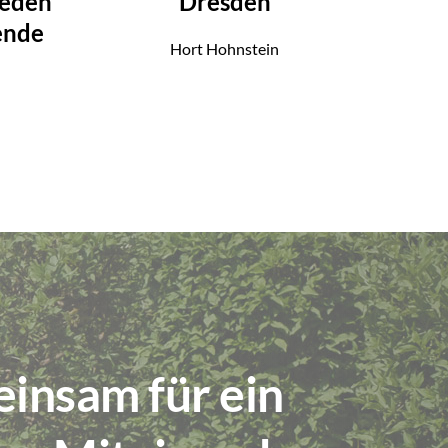
ieden
Dresden
ende
Hort Hohnstein
insam für ein