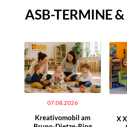
ASB-TERMINE &
07.08.2026
Kreativomobil am
X X
Bruno-Dietze-Ring