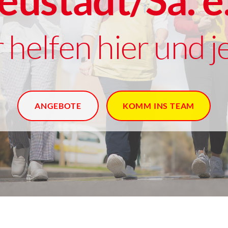
eustadt/Sa. e.
Stationäre Pflege
PFLEGEEINRICHTUNGEN
KOMM INS TEAM