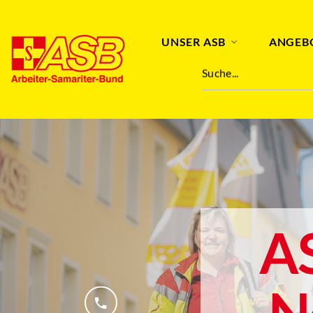
UNSER ASB
ANGEB
Suche...
A