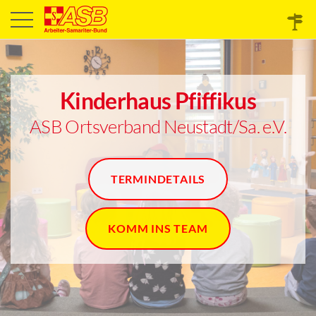
Kinderhaus Pfiffikus
ASB Ortsverband Neustadt/Sa. e.V.
TERMINDETAILS
KOMM INS TEAM